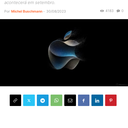
acontecerá em setembro.
4183
0
Por
Michel Buschmann
-
30/08/2023