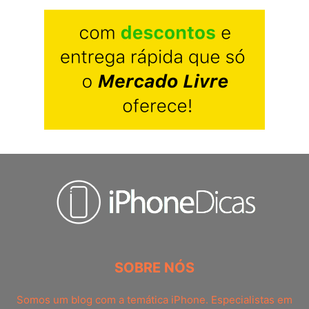
SOBRE NÓS
Somos um blog com a temática iPhone. Especialistas em