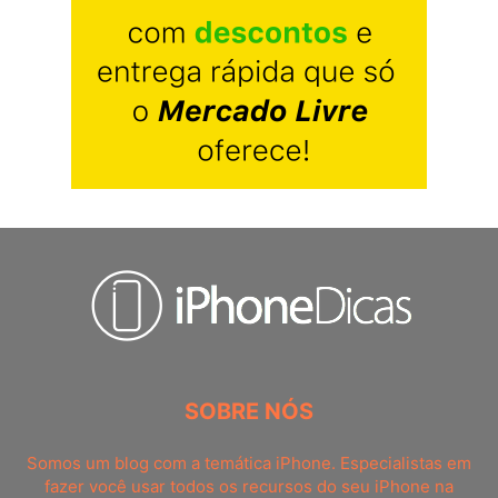
SOBRE NÓS
Somos um blog com a temática iPhone. Especialistas em
fazer você usar todos os recursos do seu iPhone na