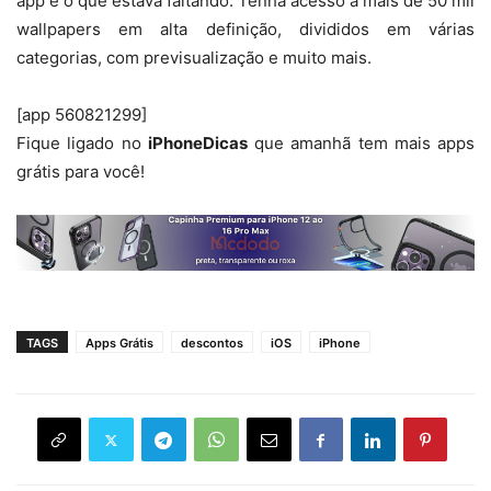
app é o que estava faltando. Tenha acesso a mais de 50 mil
wallpapers em alta definição, divididos em várias
categorias, com previsualização e muito mais.
[app 560821299]
Fique ligado no
iPhoneDicas
que amanhã tem mais apps
grátis para você!
TAGS
Apps Grátis
descontos
iOS
iPhone