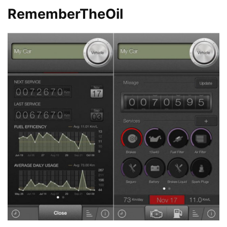
RememberTheOil