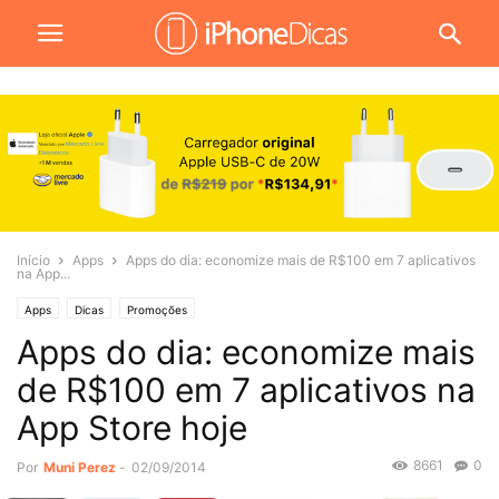
Início
Apps
Apps do dia: economize mais de R$100 em 7 aplicativos
na App...
Apps
Dicas
Promoções
Apps do dia: economize mais
de R$100 em 7 aplicativos na
App Store hoje
8661
0
Por
Muni Perez
-
02/09/2014