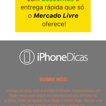
SOBRE NÓS
Somos um blog com a temática iPhone. Especialistas em
fazer você usar todos os recursos do seu iPhone na
prática. Além de ajudar com Bugs e muito mais. Nosso site
não tem ligação direta com a Apple Inc.