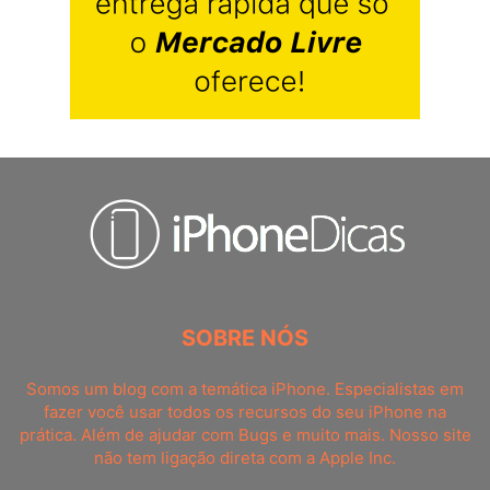
SOBRE NÓS
Somos um blog com a temática iPhone. Especialistas em
fazer você usar todos os recursos do seu iPhone na
prática. Além de ajudar com Bugs e muito mais. Nosso site
não tem ligação direta com a Apple Inc.