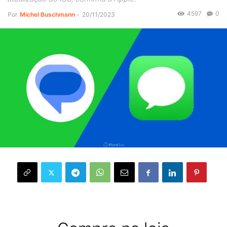
4597
0
Por
Michel Buschmann
-
20/11/2023