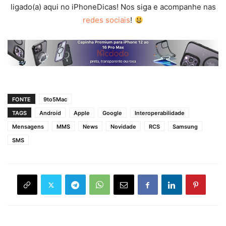
ligado(a) aqui no iPhoneDicas! Nos siga e acompanhe nas
redes sociais
!
FONTE
9to5Mac
TAGS
Android
Apple
Google
Interoperabilidade
Mensagens
MMS
News
Novidade
RCS
Samsung
SMS