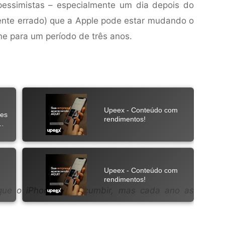
pessimistas – especialmente um dia depois do
lmente errado) que a Apple pode estar mudando o
ne para um período de três anos.
que o iPhone vai sucumbir, mas cada ano as