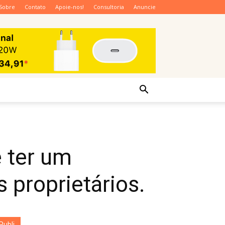
Sobre
Contato
Apoie-nos!
Consultoria
Anuncie
 ter um
 proprietários.
Publi