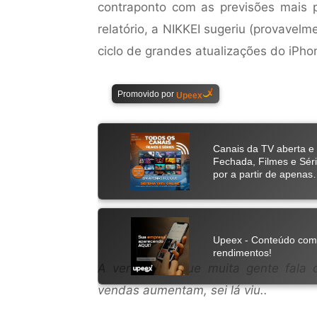
contraponto com as previsões mais 
relatório, a NIKKEI sugeriu (provave
ciclo de grandes atualizações do iPho
A verdade é que muita gente fala 
vendas aumentam, sei lá viu..