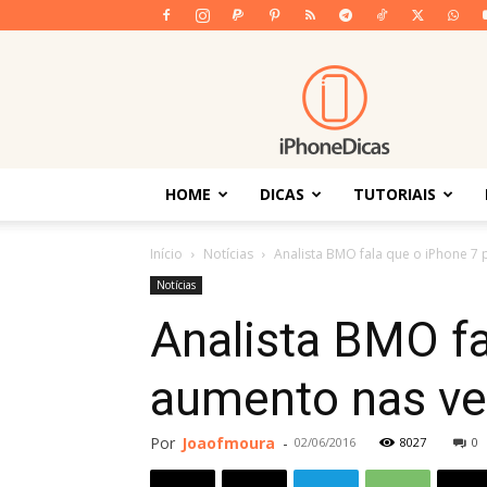
iPhoneDicas
HOME
DICAS
TUTORIAIS
Início
Notícias
Analista BMO fala que o iPhone 7 
Notícias
Analista BMO fa
aumento nas ven
Por
Joaofmoura
-
02/06/2016
8027
0