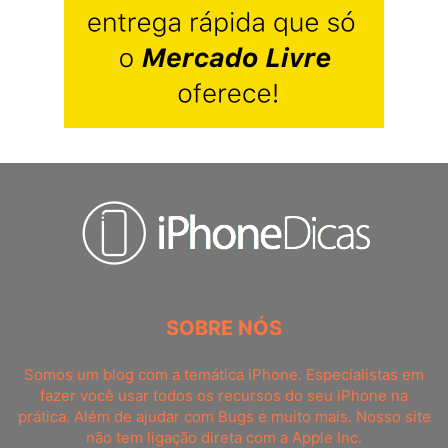
SOBRE NÓS
Somos um blog com a temática iPhone. Especialistas em
fazer você usar todos os recursos do seu iPhone na
prática. Além de ajudar com Bugs e muito mais. Nosso site
não tem ligação direta com a Apple Inc.