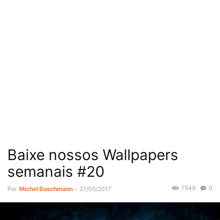
Baixe nossos Wallpapers
semanais #20
7549
0
Por
Michel Buschmann
-
27/05/2017