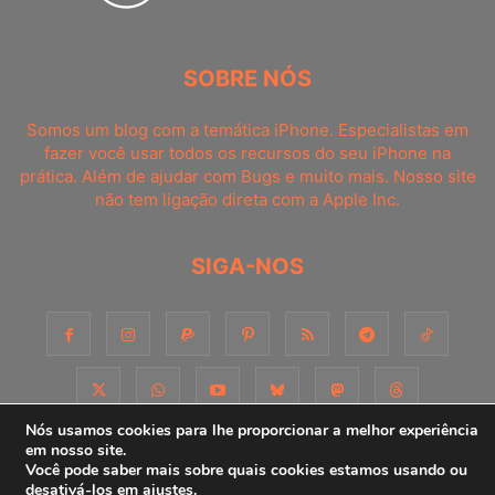
SOBRE NÓS
Somos um blog com a temática iPhone. Especialistas em
fazer você usar todos os recursos do seu iPhone na
prática. Além de ajudar com Bugs e muito mais. Nosso site
não tem ligação direta com a Apple Inc.
SIGA-NOS
Nós usamos cookies para lhe proporcionar a melhor experiência
em nosso site.
Você pode saber mais sobre quais cookies estamos usando ou
Sobre
Contato
Apoie-nos!
Consultoria
Anuncie
desativá-los em
ajustes
.