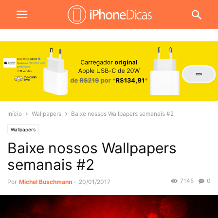
Início
Wallpapers
Baixe nossos Wallpapers semanais #2
Wallpapers
Baixe nossos Wallpapers
semanais #2
7145
0
Por
Michel Buschmann
-
20/01/2017