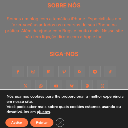
SOBRE NÓS
Somos um blog com a temática iPhone. Especialistas em
fazer você usar todos os recursos do seu iPhone na
prática. Além de ajudar com Bugs e muito mais. Nosso site
não tem ligação direta com a Apple Inc.
SIGA-NOS
Nós usamos cookies para lhe proporcionar a melhor experiência
em nosso site.
Você pode saber mais sobre quais cookies estamos usando ou
Sobre
Contato
Apoie-nos!
Consultoria
Anuncie
desativá-los em
ajustes
.
Close GDPR Cookie Banner
Aceitar
Rejeitar
© iPhoneDicas