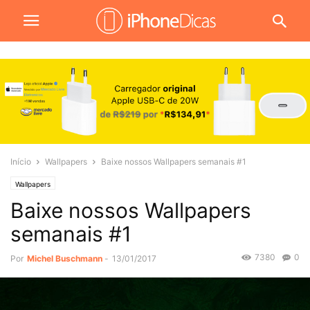
Início
Wallpapers
Baixe nossos Wallpapers semanais #1
Wallpapers
Baixe nossos Wallpapers
semanais #1
7380
0
Por
Michel Buschmann
-
13/01/2017