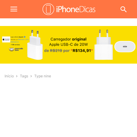
Início
Tags
Type nine