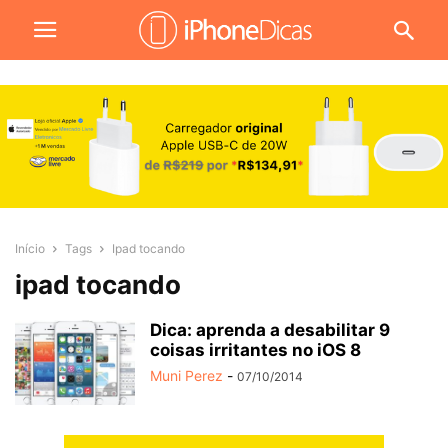
Início
Tags
Ipad tocando
ipad tocando
Dica: aprenda a desabilitar 9
coisas irritantes no iOS 8
Muni Perez
-
07/10/2014