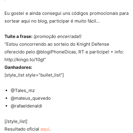
Eu gostei e ainda consegui uns códigos promocionais para
sortear aqui no blog, participar é muito fácil…
Tuíte a frase:
(promoção encerrada!)
“Estou concorrendo ao sorteio do Knight Defense
oferecido pelo @blogiPhoneDicas, RT e participe! + info:
http://kingo.to/10gt”
Ganhadores:
[style_list style=”bullet_list”]
@Tales_mz
@mateus_quevedo
@rafaeldenaldi
[/style_list]
Resultado oficial
aqui
.