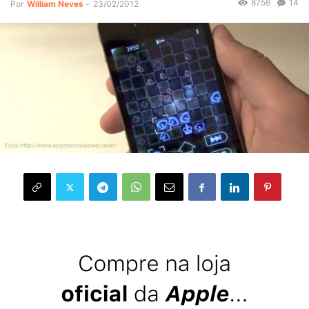
8756
14
Por
William Neves
-
23/02/2012