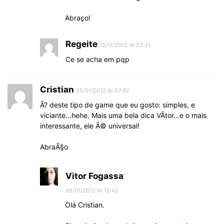
Abraço!
Regeite
13/11/2012 At 22:31
Ce se acha em pqp
Cristian
05/01/2012 At 07:42
Ã? deste tipo de game que eu gosto: simples, e
viciante…hehe. Mais uma bela dica VÃ­tor…e o mais
interessante, ele Ã© universal!
AbraÃ§o
Vitor Fogassa
09/01/2012 At 12:42
Olá Cristian.