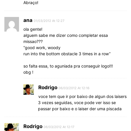
Abraço!
ana
01/03/2012 At 12:27
ola gente!
alguem sabe me dizer como completar essa
missao???
“good work, woody
run into the bottom obstacle 3 times in a row”
so falta essa, to aguniada pra conseguir logo!!!
obg !
Rodrigo
06/03/2012 At 12:16
voce tem que ir por baixo de algun dos laisers
3 vezes seguidas, voce pode ver isso se
passar por baixo e o laiser der uma piscada
Rodrigo
06/03/2012 At 12:17