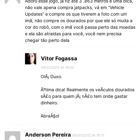
Adoro esse jogo, já fiz até 3 .863 metros e uma dica,
não vale apena compra jatpacks, vá em “Vehicle
Updates” e compre os que tiverem a foto com um
imã, não compre os dourados por que ele só muda a
cor do robô, com o imã você passa perto das moedas
e ela são atraídas para você, você nem precisa
chegar tão perto dela
Vitor Fogassa
09/01/2012 At 18:02
OlÃ¡ Duxo.
Ã?tima dica! Realmente os veÃ­culos dourados
sÃ£o para quem jÃ¡ nÃ£o tem onde gastar
dinheiro.
AbraÃ§o!
Anderson Pereira
06/01/2012 At 16:17