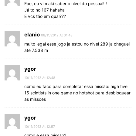
Eae, eu vim aki saber o nível do pessoal!!!
Já to no 167 hahaha
E vcs tão em qual???
elanio
08/11/2012 At 01:48
muito legal esse jogo ja estou no nivel 289 ja cheguei
ate 7.538 m
ygor
10/11/2012 At 12:48
como eu faço para completar essa missão: high five
15 scintists in one game no hotshot para desbloquear
as missoes
ygor
10/11/2012 At 12:57
como e essa missao?