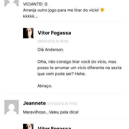
VICIANTE! :S
Arranja outro jogo para me tirar do vício!
kkkkk…
Vitor Fogassa
09/01/2012 At 18:05
Olá Anderson.
Olha, não consigo tirar você do vício, mas
posso te arrumar um vício diferente na sexta
que vem pode ser? Hehe.
Abraço.
Jeannete
07/01/2012 At 17:53
Maravilhoso…Valeu pela dica!
Vitor Fogassa