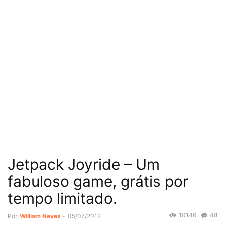
Jetpack Joyride – Um
fabuloso game, grátis por
tempo limitado.
10146
48
Por
William Neves
-
05/07/2012