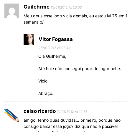
Guilehrme
15/01/2012 At 23:03
Meu deus esse jogo vicia demais, eu estou lvl 75 em 1
semana o/
Vitor Fogassa
25/01/2012 At 02:44
Olá Guilherme,
Até hoje não consegui parar de jogar hehe.
Vício!
Abraço.
celso ricardo
19/01/2012 At 19:36
amigo, tenho duas duvidas… primeiro, porque nao
consigo baixar esse jogo? diz que nao é possivel