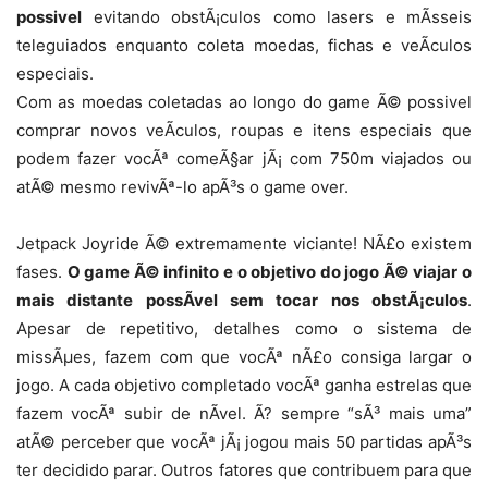
possivel
evitando obstÃ¡culos como lasers e mÃ­sseis
teleguiados enquanto coleta moedas, fichas e veÃ­culos
especiais.
Com as moedas coletadas ao longo do game Ã© possivel
comprar novos veÃ­culos, roupas e itens especiais que
podem fazer vocÃª comeÃ§ar jÃ¡ com 750m viajados ou
atÃ© mesmo revivÃª-lo apÃ³s o game over.
Jetpack Joyride Ã© extremamente viciante! NÃ£o existem
fases.
O game Ã© infinito e o objetivo do jogo Ã© viajar o
mais distante possÃ­vel sem tocar nos obstÃ¡culos
.
Apesar de repetitivo, detalhes como o sistema de
missÃµes, fazem com que vocÃª nÃ£o consiga largar o
jogo. A cada objetivo completado vocÃª ganha estrelas que
fazem vocÃª subir de nÃ­vel. Ã? sempre “sÃ³ mais uma”
atÃ© perceber que vocÃª jÃ¡ jogou mais 50 partidas apÃ³s
ter decidido parar. Outros fatores que contribuem para que