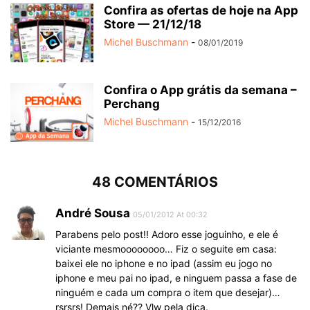
Confira as ofertas de hoje na App
Store — 21/12/18
Michel Buschmann
-
08/01/2019
Confira o App grátis da semana –
Perchang
Michel Buschmann
-
15/12/2016
48 COMENTÁRIOS
André Sousa
05/01/2012 At 00:32
Parabens pelo post!! Adoro esse joguinho, e ele é
viciante mesmoooooooo… Fiz o seguite em casa:
baixei ele no iphone e no ipad (assim eu jogo no
iphone e meu pai no ipad, e ninguem passa a fase de
ninguém e cada um compra o item que desejar)…
rsrsrs! Demais né?? Vlw pela dica.