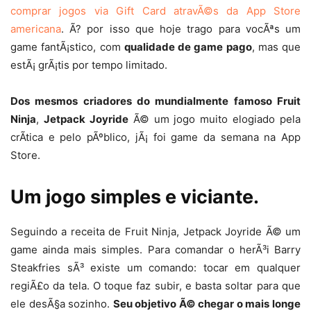
comprar jogos via Gift Card atravÃ©s da App Store
americana
. Ã? por isso que hoje trago para vocÃªs um
game fantÃ¡stico, com
qualidade de game pago
, mas que
estÃ¡ grÃ¡tis por tempo limitado.
Dos mesmos criadores do mundialmente famoso Fruit
Ninja
,
Jetpack Joyride
Ã© um jogo muito elogiado pela
crÃ­tica e pelo pÃºblico, jÃ¡ foi game da semana na App
Store.
Um jogo simples e viciante.
Seguindo a receita de Fruit Ninja, Jetpack Joyride Ã© um
game ainda mais simples. Para comandar o herÃ³i Barry
Steakfries sÃ³ existe um comando: tocar em qualquer
regiÃ£o da tela. O toque faz subir, e basta soltar para que
ele desÃ§a sozinho.
Seu objetivo Ã© chegar o mais longe