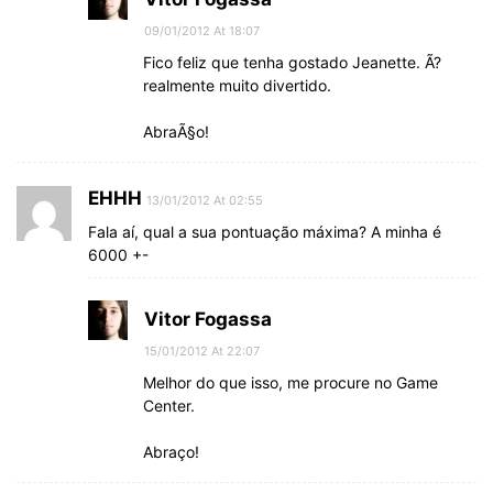
09/01/2012 At 18:07
Fico feliz que tenha gostado Jeanette. Ã?
realmente muito divertido.
AbraÃ§o!
EHHH
13/01/2012 At 02:55
Fala aí, qual a sua pontuação máxima? A minha é
6000 +-
Vitor Fogassa
15/01/2012 At 22:07
Melhor do que isso, me procure no Game
Center.
Abraço!