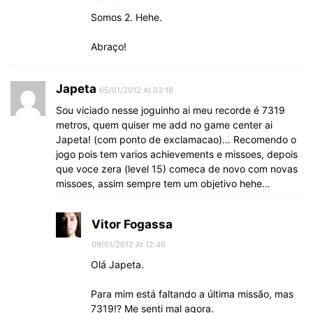
Somos 2. Hehe.
Abraço!
Japeta
05/01/2012 At 03:18
Sou viciado nesse joguinho ai meu recorde é 7319
metros, quem quiser me add no game center ai
Japeta! (com ponto de exclamacao)… Recomendo o
jogo pois tem varios achievements e missoes, depois
que voce zera (level 15) comeca de novo com novas
missoes, assim sempre tem um objetivo hehe…
Vitor Fogassa
09/01/2012 At 12:40
Olá Japeta.
Para mim está faltando a última missão, mas
7319!? Me senti mal agora.