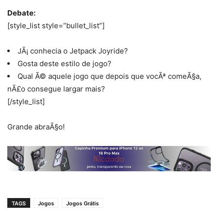
Debate:
[style_list style=”bullet_list”]
JÃ¡ conhecia o Jetpack Joyride?
Gosta deste estilo de jogo?
Qual Ã© aquele jogo que depois que vocÃª comeÃ§a,
nÃ£o consegue largar mais?
[/style_list]
Grande abraÃ§o!
TAGS
Jogos
Jogos Grátis