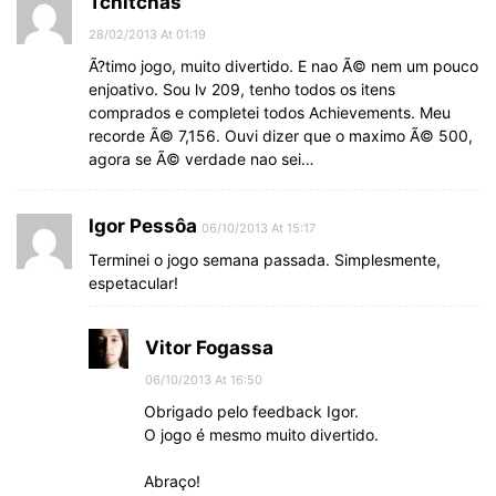
Tchitchas
28/02/2013 At 01:19
Ã?timo jogo, muito divertido. E nao Ã© nem um pouco
enjoativo. Sou lv 209, tenho todos os itens
comprados e completei todos Achievements. Meu
recorde Ã© 7,156. Ouvi dizer que o maximo Ã© 500,
agora se Ã© verdade nao sei…
Igor Pessôa
06/10/2013 At 15:17
Terminei o jogo semana passada. Simplesmente,
espetacular!
Vitor Fogassa
06/10/2013 At 16:50
Obrigado pelo feedback Igor.
O jogo é mesmo muito divertido.
Abraço!