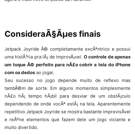
ConsideraÃ§Ãµes finais
Jetpack Joyride Ã© completamente excÃªntrico e possui
uma histÃ³ria pra lÃ¡ de improvÃ¡vel.
O controle de apenas
um toque Ã© perfeito para nÃ£o cobrir a tela do iPhone
com os dedos
ao jogar.
Seu sucesso no jogo depende muito de reflexo mas
tambÃ©m de sorte. Em alguns momentos simplesmente
nÃ£o hÃ¡ tempo hÃ¡bil para desviar de um obstÃ¡culo
dependendo de onde vocÃª estÃ¡ na tela. Aparentemente
repetitivo Jetpack Joyride se mostra bastante imprevisÃ­vel
e reÃºne elementos que fazem dele um jogo viciante e
muito divertido.