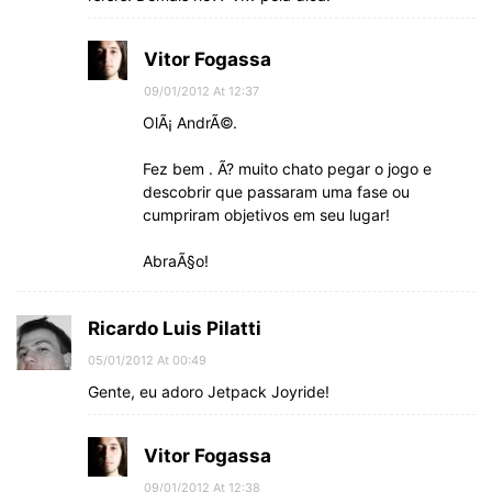
Vitor Fogassa
09/01/2012 At 12:37
OlÃ¡ AndrÃ©.
Fez bem . Ã? muito chato pegar o jogo e
descobrir que passaram uma fase ou
cumpriram objetivos em seu lugar!
AbraÃ§o!
Ricardo Luis Pilatti
05/01/2012 At 00:49
Gente, eu adoro Jetpack Joyride!
Vitor Fogassa
09/01/2012 At 12:38