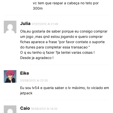
vc tem que raspar a cabeça no teto por
300m
Julia
07/07/2012 At 21:46
Ola,eu gostaria de saber porque eu consigo comprar
um jogo ,mas qnd estou jogando e quero comprar
fichas aparece a frase “por favor contate o suporte
do itunes para completar essa transacao ”
O q eu tenho q fazer ?ja tentei varias coisas !
Desde ja agradeco !
Eike
03/08/2012 At 22:35
Eu sou lv54 e queria saber o lv máximo, to viciado em
jetpack
Caio
19/08/2012 At 14:32