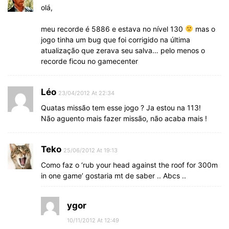
olá,
meu recorde é 5886 e estava no nível 130
mas o
jogo tinha um bug que foi corrigido na última
atualização que zerava seu salva… pelo menos o
recorde ficou no gamecenter
Léo
23/04/2012 At 22:34
Quatas missão tem esse jogo ? Ja estou na 113!
Não aguento mais fazer missão, não acaba mais !
Teko
25/06/2012 At 19:13
Como faz o ‘rub your head against the roof for 300m
in one game’ gostaria mt de saber .. Abcs ..
ygor
10/11/2012 At 12:49