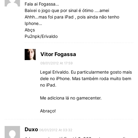
Fala ai Fogassa…
Baixei o jogo que por sinal é ótimo ….amei
Ahhh…mas foi para iPad , pois ainda não tenho
Iphone…
Abçs
Pu2npk/Erivaldo
Vitor Fogassa
09/01/2012 At 17:59
Legal Erivaldo. Eu particularmente gosto mais
dele no iPhone. Mas também roda muito bem
no iPad.
Me adiciona lá no gamecenter.
Abraço!
Duxo
06/01/2012 At 03:32