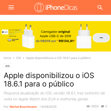
Início
iOS
Apple disponibilizou o iOS 18.6.1 para o público
iOS
Apple disponibilizou o iOS
18.6.1 para o público
Pequena atualização do iOS, versão 18.6.1, traz oxímetro de
volta no Apple Watch dos EUA e melhorias gerais.
2930
0
Por
Michel Buschmann
-
14/08/2025