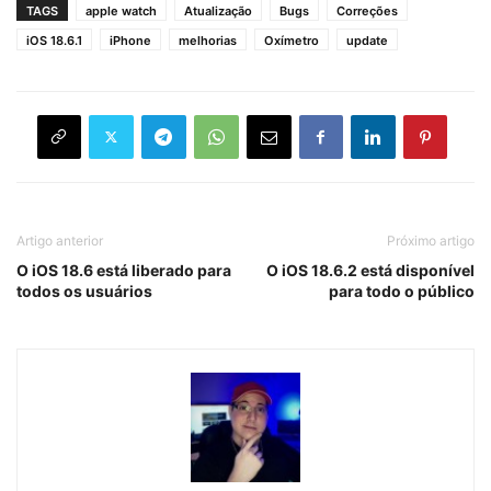
TAGS
apple watch
Atualização
Bugs
Correções
iOS 18.6.1
iPhone
melhorias
Oxímetro
update
Artigo anterior
Próximo artigo
O iOS 18.6 está liberado para
O iOS 18.6.2 está disponível
todos os usuários
para todo o público