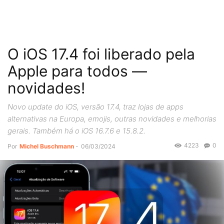
O iOS 17.4 foi liberado pela
Apple para todos —
novidades!
Novo update do iOS, versão 17.4, traz lojas de apps
alternativas na Europa, emojis, outras novidades e melhorias
gerais. Também há o iOS 16.7.6 e 15.8.2.
4223
0
Por
Michel Buschmann
-
06/03/2024