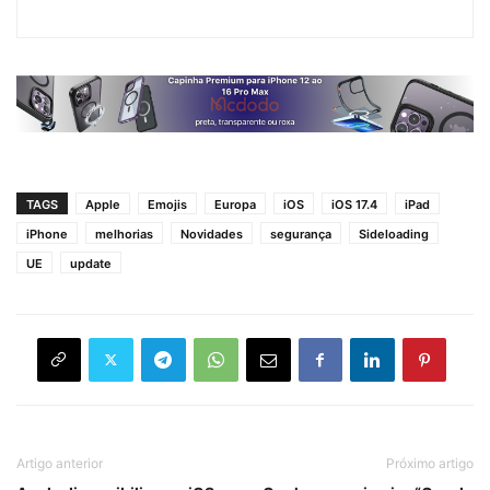
TAGS
Apple
Emojis
Europa
iOS
iOS 17.4
iPad
iPhone
melhorias
Novidades
segurança
Sideloading
UE
update
Artigo anterior
Próximo artigo