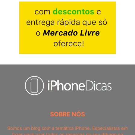
SOBRE NÓS
Somos um blog com a temática iPhone. Especialistas em
fazer você usar todos os recursos do seu iPhone na