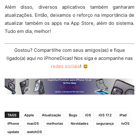
Além disso, diversos aplicativos também ganharam
atualizações. Então, deixamos o reforço na importância de
atualizar também os apps na App Store, além do sistema.
Tudo em dia, melhor!
Gostou? Compartilhe com seus amigos(as) e fique
ligado(a) aqui no iPhoneDicas! Nos siga e acompanhe nas
redes sociais
!
TAGS
Apple
Atualização
Bugs
iOS
iOS 17.2
iPad
iPhone
macOS
melhorias
Novidades
segurança
tvOS
update
watchOS