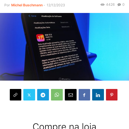
4426
0
Por
Michel Buschmann
-
12/12/2023