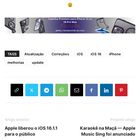
TAGS
Atualização
Correções
iOS
iOS 16
iPhone
melhorias
update
Artigo anterior
Próximo artigo
Apple liberou o iOS 16.1.1
Karaokê na Maçã — Apple
para o público
Music Sing foi anunciado