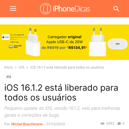
Início
iOS
iOS 16.1.2 está liberado para todos os usuários
iOS
iOS 16.1.2 está liberado para
todos os usuários
Pequeno update do iOS, versão 16.1.2, veio para melhorias
gerais e correções de bugs.
3653
0
Por
Michel Buschmann
-
01/12/2022