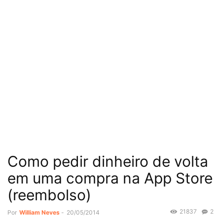
Como pedir dinheiro de volta
em uma compra na App Store
(reembolso)
21837
2
Por
William Neves
-
20/05/2014