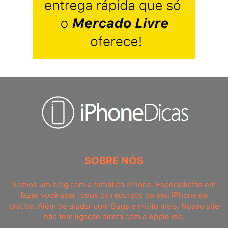
SOBRE NÓS
Somos um blog com a temática iPhone. Especialistas em
fazer você usar todos os recursos do seu iPhone na
prática. Além de ajudar com Bugs e muito mais. Nosso site
não tem ligação direta com a Apple Inc.