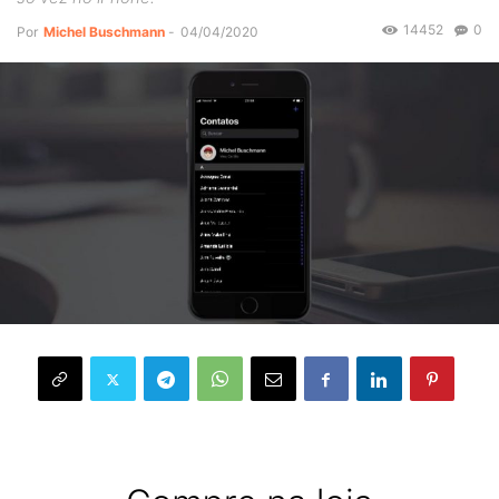
14452
0
Por
Michel Buschmann
-
04/04/2020