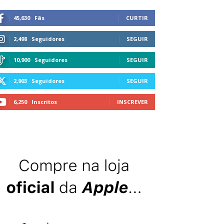
45,630
Fãs
CURTIR
2,498
Seguidores
SEGUIR
10,900
Seguidores
SEGUIR
2,903
Seguidores
SEGUIR
6,250
Inscritos
INSCREVER