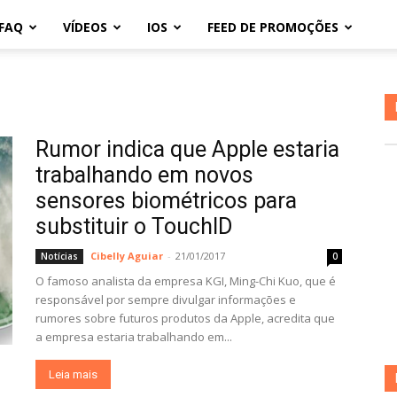
FAQ
VÍDEOS
IOS
FEED DE PROMOÇÕES
Rumor indica que Apple estaria
trabalhando em novos
sensores biométricos para
substituir o TouchID
Cibelly Aguiar
-
21/01/2017
Notícias
0
O famoso analista da empresa KGI, Ming-Chi Kuo, que é
responsável por sempre divulgar informações e
rumores sobre futuros produtos da Apple, acredita que
a empresa estaria trabalhando em...
Leia mais