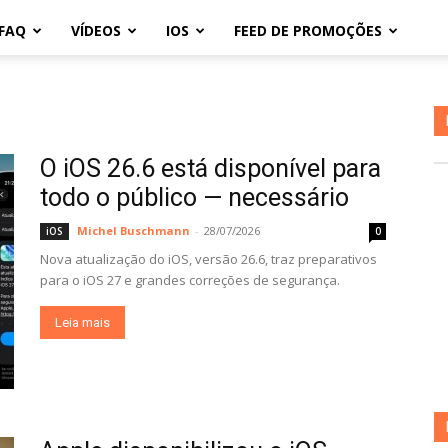
FAQ
VÍDEOS
IOS
FEED DE PROMOÇÕES
O iOS 26.6 está disponível para
todo o público — necessário
Michel Buschmann
-
28/07/2026
iOS
0
Nova atualização do iOS, versão 26.6, traz preparativos
para o iOS 27 e grandes correções de segurança.
Leia mais