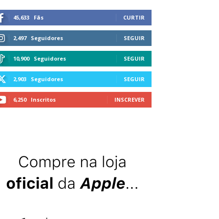
45,633
Fãs
CURTIR
2,497
Seguidores
SEGUIR
10,900
Seguidores
SEGUIR
2,903
Seguidores
SEGUIR
6,250
Inscritos
INSCREVER