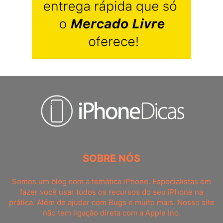
SOBRE NÓS
Somos um blog com a temática iPhone. Especialistas em
fazer você usar todos os recursos do seu iPhone na
prática. Além de ajudar com Bugs e muito mais. Nosso site
não tem ligação direta com a Apple Inc.