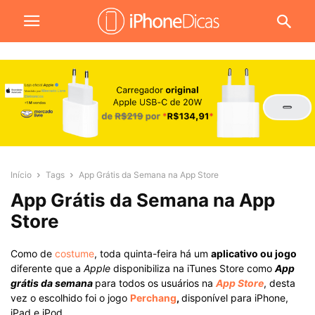
Início
Tags
App Grátis da Semana na App Store
App Grátis da Semana na App
Store
Como de
costume
, toda quinta-feira há um
aplicativo ou jogo
diferente que a
Apple
disponibiliza na iTunes Store como
App
grátis da semana
para todos os usuários na
App Store
, desta
vez o escolhido foi o jogo
Perchang
,
disponível para iPhone,
iPad e iPod.