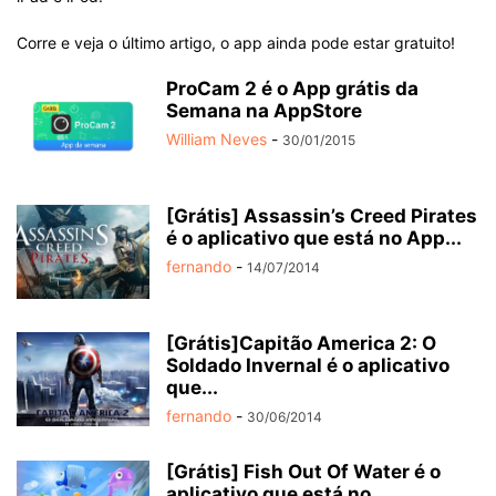
Corre e veja o último artigo, o app ainda pode estar gratuito!
ProCam 2 é o App grátis da
Semana na AppStore
William Neves
-
30/01/2015
[Grátis] Assassin’s Creed Pirates
é o aplicativo que está no App...
fernando
-
14/07/2014
[Grátis]Capitão America 2: O
Soldado Invernal é o aplicativo
que...
fernando
-
30/06/2014
[Grátis] Fish Out Of Water é o
aplicativo que está no...