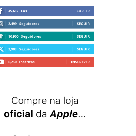
45,632
Fãs
CURTIR
2,499
Seguidores
SEGUIR
10,900
Seguidores
SEGUIR
2,903
Seguidores
SEGUIR
6,250
Inscritos
INSCREVER