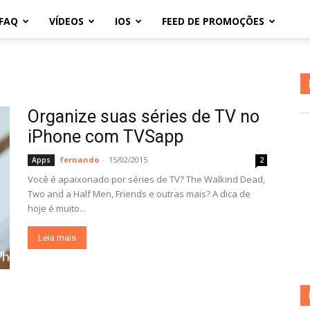
FAQ
VÍDEOS
IOS
FEED DE PROMOÇÕES
Organize suas séries de TV no
iPhone com TVSapp
fernando
-
15/02/2015
Apps
2
Você é apaixonado por séries de TV? The Walkind Dead,
Two and a Half Men, Friends e outras mais? A dica de
hoje é muito...
Leia mais