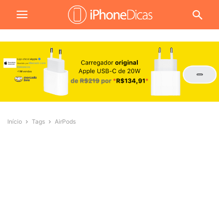
Início
Tags
AirPods