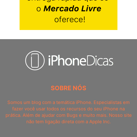
SOBRE NÓS
Somos um blog com a temática iPhone. Especialistas em
fazer você usar todos os recursos do seu iPhone na
prática. Além de ajudar com Bugs e muito mais. Nosso site
não tem ligação direta com a Apple Inc.