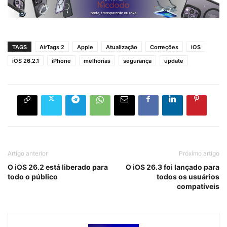
TAGS
AirTags 2
Apple
Atualização
Correções
iOS
iOS 26.2.1
iPhone
melhorias
segurança
update
Artigo anterior
Próximo artigo
O iOS 26.2 está liberado para
O iOS 26.3 foi lançado para
todo o público
todos os usuários
compatíveis