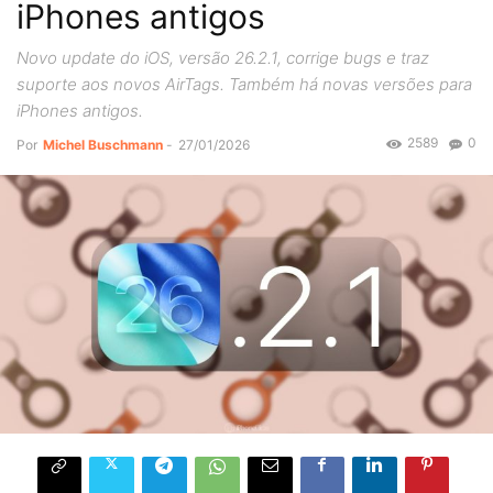
iPhones antigos
Novo update do iOS, versão 26.2.1, corrige bugs e traz
suporte aos novos AirTags. Também há novas versões para
iPhones antigos.
2589
0
Por
Michel Buschmann
-
27/01/2026