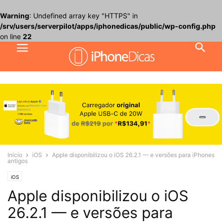
Warning
: Undefined array key "HTTPS" in
/srv/users/serverpilot/apps/iphonedicas/public/wp-config.php
on line
22
Início
iOS
Apple disponibilizou o iOS 26.2.1 — e versões para iPhones
antigos
iOS
Apple disponibilizou o iOS
26.2.1 — e versões para