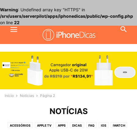
Warning
: Undefined array key "HTTPS" in
/srv/users/serverpilot/apps/iphonedicas/public/wp-config.php
on line
22
Início
Notícias
Página 2
NOTÍCIAS
ACESSÓRIOS
APPLE TV
APPS
DICAS
FAQ
IOS
IWATCH
JOGOS
MACOS
NOTÍCIAS
PROMOÇÕES
REVIEW
TUTORIAIS