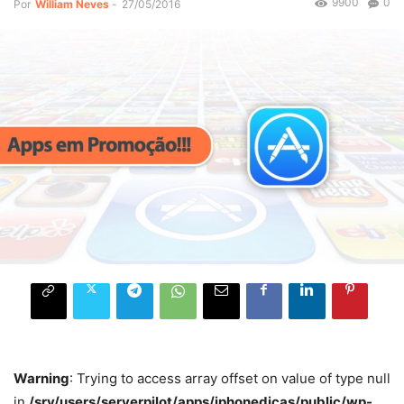
9900
0
Por
William Neves
-
27/05/2016
Warning
: Trying to access array offset on value of type null
in
/srv/users/serverpilot/apps/iphonedicas/public/wp-