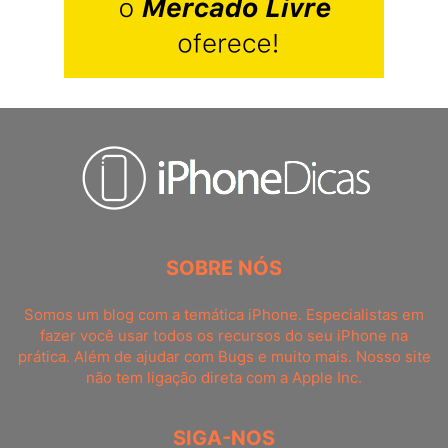
SOBRE NÓS
Somos um blog com a temática iPhone. Especialistas em
fazer você usar todos os recursos do seu iPhone na
prática. Além de ajudar com Bugs e muito mais. Nosso site
não tem ligação direta com a Apple Inc.
SIGA-NOS